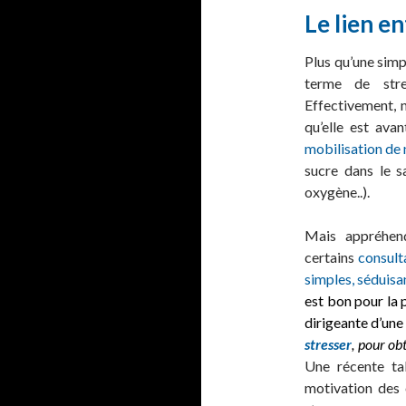
Le lien e
Plus qu’une simpl
terme de stres
Effectivement, 
qu’elle est ava
mobilisation de
sucre dans le s
oxygène..).
Mais appréhen
certains
consult
simples, séduisa
est bon pour la 
dirigeante d’une
stresser
, pour ob
Une récente ta
motivation des 