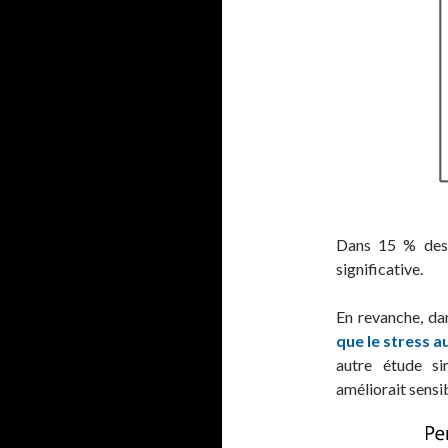
Dans 15 % des s
significative.
En revanche, da
que le stress 
autre étude si
améliorait sensi