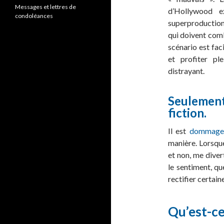
Messages et lettres de
d’Hollywood e
condoléances
superproduction
qui doivent comb
scénario est fa
et profiter pl
distrayant.
Seulement 
fiction.
Il est
dommageab
manière. Lorsque 
et non, me diver
le sentiment, qu
rectifier certain
Qu’est-ce