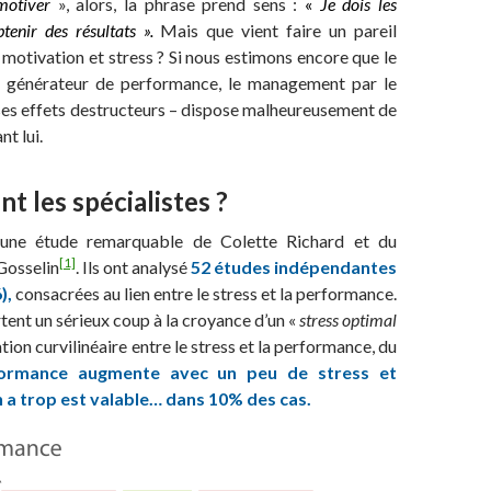
motiver
», alors, la phrase prend sens :
«
J
e dois les
tenir des résultats »
.
Mais que vient faire un pareil
otivation et stress ? Si nous estimons encore que le
e générateur de performance, le management par le
ses effets destructeurs – dispose malheureusement de
t lui.
nt les spécialistes ?
une étude remarquable de Colette Richard et du
[1]
Gosselin
. Ils ont analysé
52 études indépendantes
),
consacrées au lien entre le stress et la performance.
rtent un sérieux coup à la croyance d’un «
stress optimal
elation curvilinéaire entre le stress et la performance, du
formance augmente avec un peu de stress et
en a trop est valable… dans 10% des cas.