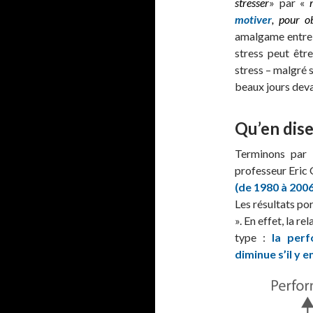
stresser
» par «
motiver
, pour ob
amalgame entre m
stress peut êtr
stress – malgré 
beaux jours devan
Qu’en dise
Terminons par 
professeur Eric 
(de 1980 à 2006
Les résultats po
». En effet, la r
type :
la per
diminue s’il y 