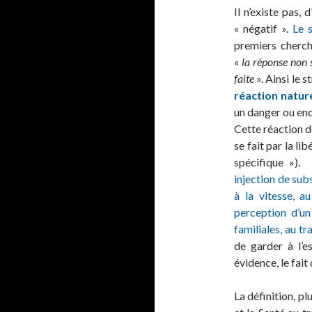
Il n’existe pas, 
« négatif ».
Le 
premiers cherch
«
la réponse non 
faite
». Ainsi le 
réaction natur
un danger ou enc
Cette réaction d
se fait par la li
spécifique »). 
injection de sub
à la vitesse, au
perception d’un
familiales, au tr
de garder à l’e
évidence, le fait
La définition, pl