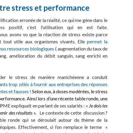
ntre stress et performance
ification erronée de la réalité, ce qui me gène dans le
s positif, c’est l’utilisation qui en est faite.
nous avons vu que la réaction de stress existe parce
nt tout utile aux organismes vivants. Elle
permet la
 nos ressources biologiques
( augmentation du taux de
ang, amélioration du débit sanguin, sang enrichi en
der le stress de manière manichéenne a conduit
ants trop zélés à fournir aux entreprises des réponses
ntes et fausses
!
Selon eux, à doses modérées, le stress
performance. Ainsi lors d’une récente table ronde, une
 P
ME expliquait en parlant de ses salariés : «
Je dois les
tenir des résultats
»
. Le contexte de cette discussion ?
ble ronde qui se déroulait autour du thème de la
équipes. Effectivement, si l’on remplace le terme «