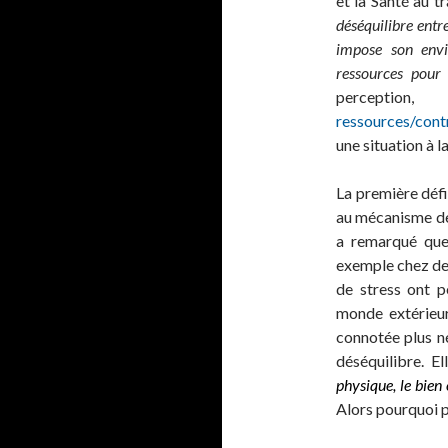
et la Santé au t
déséquilibre entr
impose son envi
ressources pour 
percepti
ressources/contr
une situation à l
La première défi
au mécanisme de 
a remarqué que
exemple chez des
de stress ont 
monde extérieur
connotée plus né
déséquilibre. E
physique, le bien 
Alors pourquoi pa