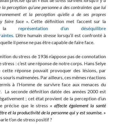
ravail précise qu’un «
état de stress survient lorsqu’il y a
e la perception qu’une personne a des contraintes que lui
ronnement et la perception qu’elle a de ses propres
y faire face
». Cette définition met l’accent sur la
on, la
représentation d’un déséquilibre
aintes.
L’être humain
stresse
lorsqu’il est confronté à
aquelle il pense ne pas être capable de faire face.
nition du stress de 1936 n’appose pas de connotation
stress : c’est une réponse de notre corps. Hans Selye
 cette réponse pouvait provoquer des lésions, par
 souris malmenées. Par ailleurs, ces mêmes réactions
permis à l’Homme de survivre face aux menaces du
. La seconde définition datée des années 2000 est
gativement ; cet état provient de la perception d’un
lle précise que le stress
«
affecte également la santé
être et la productivité de la personne qui y est soumise.
»
rle t’on de stress positif ?