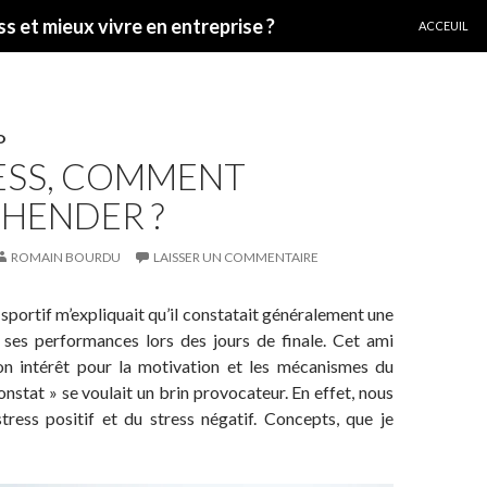
ALLER AU C
ss et mieux vivre en entreprise ?
ACCEUIL
D
RESS, COMMENT
ÉHENDER ?
ROMAIN BOURDU
LAISSER UN COMMENTAIRE
i sportif m’expliquait qu’il constatait généralement une
 ses performances lors des jours de finale. Cet ami
n intérêt pour la motivation et les mécanismes du
onstat » se voulait un brin provocateur. En effet, nous
tress positif et du stress négatif. Concepts, que je