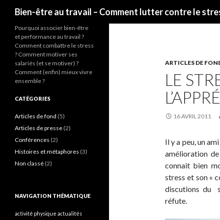
Recherche
Bien-être au travail – Comment lutter contre le stre
Pourquoi associer bien-être
et performance au travail ?
Comment combattre le stress
? Comment motiver ses
ARTICLES DE FON
salariés (et se motiver) ?
Comment (enfin) mieux vivre
LE ST
ensemble ?
L’APPR
CATÉGORIES
Articles de fond
(5)
16 AVRIL 2011
Articles de presse
(2)
Conférences
(2)
Il y a peu, un am
Histoires et métaphores
(3)
amélioration de
Non classé
(2)
connait bien mo
stress et son « c
discutions du s
NAVIGATION THÉMATIQUE
réfute.
activité physique
actualités