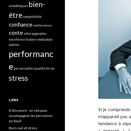
bien-
anxiolytiques
être
compétitivité
confiance
conférences
conte
effet pygmalion
excellence
histoire
motivation
motiver
performanc
e
personnalités
qualité de vie
stress
LIENS
Si je comprends 
A découvrir : un site pour
accompagner les personnes
m’apparait pas ap
en deuil
tendance à sépa
Burn-out et stress
« mauvais ». L