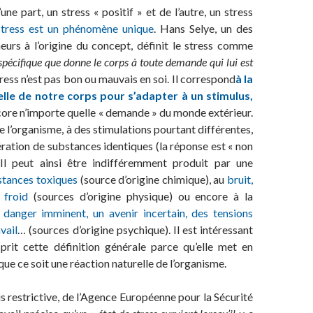
d’une part, un stress « positif » et de l’autre, un stress
stress est un phénomène unique
. Hans Selye, un des
eurs à l’origine du concept, définit le stress comme
spécifique que donne le corps à toute demande qui lui est
stress n’est pas bon ou mauvais en soi. Il correspond
à la
elle de notre corps pour s’adapter à un stimulus,
ore n’importe quelle « demande » du monde extérieur.
e l’organisme, à des stimulations pourtant différentes,
bération de substances identiques (la réponse est « non
Il peut ainsi être indifféremment produit par une
stances toxiques
(source d’origine chimique), au
bruit,
 froid
(sources d’origine physique) ou encore à la
 danger imminent, un avenir incertain, des tensions
avail
… (sources d’origine psychique). Il est intéressant
sprit cette définition générale parce qu’elle met en
 que ce soit une réaction naturelle de l’organisme.
us restrictive, de l’Agence Européenne pour la Sécurité