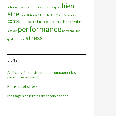
bien-
activité physique
actualités
anxiolytiques
être
confiance
compétitivité
conférences
conte
effet pygmalion
excellence
histoire
motivation
performance
motiver
personnalités
stress
qualité de vie
LIENS
A découvrir : un site pour accompagner les
personnes en deuil
Burn-out et stress
Messages et lettres de condoléances