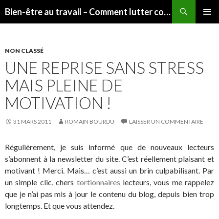
Recherche
Bien-être au travail – Comment lutter contre le stress et mieux vivre en entreprise ?
ALLER AU CONTENU PRINCIPAL
MENU
PRINCI
NON CLASSÉ
UNE REPRISE SANS STRESS
MAIS PLEINE DE
MOTIVATION !
31 MARS 2011
ROMAIN BOURDU
LAISSER UN COMMENTAIRE
Régulièrement, je suis informé que de nouveaux lecteurs
s’abonnent à la newsletter du site. C’est réellement plaisant et
motivant ! Merci. Mais… c’est aussi un brin culpabilisant. Par
un simple clic, chers
tortionnaires
lecteurs, vous me rappelez
que je n’ai pas mis à jour le contenu du blog, depuis bien trop
longtemps. Et que vous attendez.