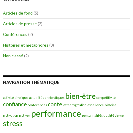
Articles de fond
(5)
Articles de presse
(2)
Conférences
(2)
Histoires et métaphores
(3)
Non classé
(2)
NAVIGATION THÉMATIQUE
bien-être
activité physique
actualités
anxiolytiques
compétitivité
confiance
conte
conférences
effet pygmalion
excellence
histoire
performance
motivation
motiver
personnalités
qualité de vie
stress