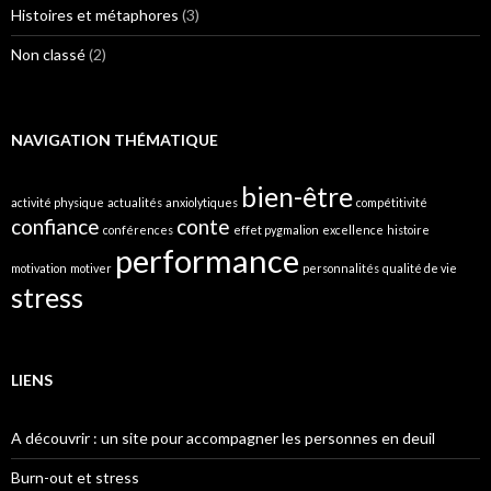
Histoires et métaphores
(3)
Non classé
(2)
NAVIGATION THÉMATIQUE
bien-être
activité physique
actualités
anxiolytiques
compétitivité
confiance
conte
conférences
effet pygmalion
excellence
histoire
performance
motivation
motiver
personnalités
qualité de vie
stress
LIENS
A découvrir : un site pour accompagner les personnes en deuil
Burn-out et stress