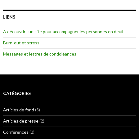
LIENS
A découvrir : un site pour accompagner les personnes en deuil
Burn-out et stress
Messages et lettres de condoléances
CATÉGORIES
Articles de fond
(5)
Articles de presse
(2)
Conférences
(2)